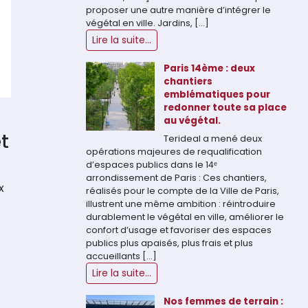
proposer une autre manière d’intégrer le
végétal en ville. Jardins, […]
Lire la suite...
Paris 14ème : deux
chantiers
emblématiques pour
redonner toute sa place
au végétal.
t
Terideal a mené deux
opérations majeures de requalification
d’espaces publics dans le 14ᵉ
arrondissement de Paris : Ces chantiers,
x
réalisés pour le compte de la Ville de Paris,
illustrent une même ambition : réintroduire
durablement le végétal en ville, améliorer le
confort d’usage et favoriser des espaces
publics plus apaisés, plus frais et plus
accueillants […]
Lire la suite...
Nos femmes de terrain :