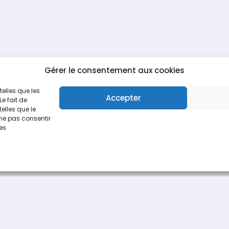
Gérer le consentement aux cookies
telles que les
Accepter
e fait de
elles que le
 ne pas consentir
nes
Espace Recrutement
Nous contacter
fièrement par
Une création
Pagedemarque.com
|
Mentions légales
|
Politiqu