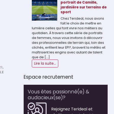
portrait de Camille,
jardinière sur terrains de
sport
Chez Terideal, nous avons
fait le choix de mettre en
lumière celles qui font vivre nos métiers au
quotidien. À travers cette série de portraits
de femmes, nous vous invitons à découvrir
des professionnelles de terrain qui, loin des
clichés, enfilent leur EPI*, bravent la météo et
maîtrisent les engins avec autant de talent
que de […]
Lire la suite...
1,
LE
Espace recrutement
Vous êtes passionné(e) &
audacieux(se)?
Rejoignez Terideal et