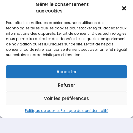
confirme avoir pris connaissance de
Gérer le consentement
notre politique de confidentialité
aux cookies
Pour offrir les meilleures expériences, nous utilisons des
technologies telles que les cookies pour stocker et/ou accéder aux
informations des appareils. Le fait de consentir à ces technologies
nous permettra de traiter des données telles que le comportement
de navigation ou les ID uniques sur ce site. Le fait de ne pas
Facebook
Tweet
Pin
LinkedIn
consentir ou de retirer son consentement peut avoir un effet négatif
sur certaines caractéristiques et fonctions.
Accepter
Refuser
Espace Recrutement
Nous contacter
Voir les préférences
Terideal
propulsé fièrement par
Une création
Pagedemarque.com
|
Mentions légales
|
Politique de
Politique de cookies
Politique de confidentialité
confidentialité