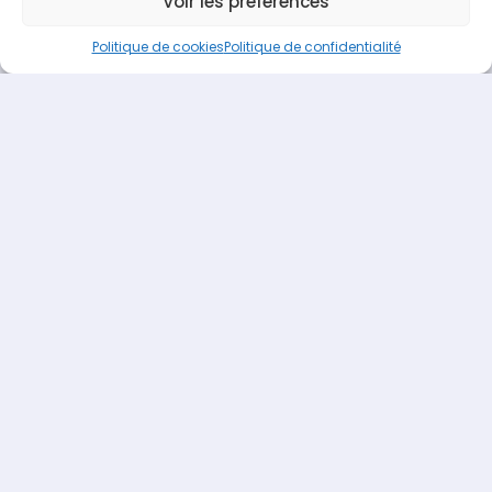
Voir les préférences
Terideal
propulsé fièrement par
Une création
Pagedemarque.com
|
Mentions légales
|
Politique de
Politique de cookies
Politique de confidentialité
confidentialité