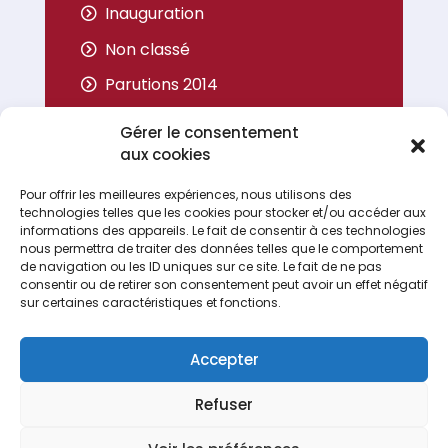
Inauguration
Non classé
Parutions 2014
Parutions 2015
Gérer le consentement
Parutions 2016
aux cookies
Parutions 2017
Pour offrir les meilleures expériences, nous utilisons des
technologies telles que les cookies pour stocker et/ou accéder aux
Portrait
informations des appareils. Le fait de consentir à ces technologies
nous permettra de traiter des données telles que le comportement
de navigation ou les ID uniques sur ce site. Le fait de ne pas
consentir ou de retirer son consentement peut avoir un effet négatif
sur certaines caractéristiques et fonctions.
Accepter
Refuser
Espace Recrutement
Nous contacter