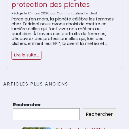
protection des plantes
Rédigé le
17 mars 2026
par
Communication Terideal
Parce qu’en mars, la planète célèbre les femmes,
chez Terideal nous avons choisi de mettre en
lumière celles qui font vivre nos métiers au
quotidien. À travers ces portraits de femmes,
découvrez des professionnelles qui, loin des
clichés, enfilent leur EPI*, bravent la météo et
maîtrisent les engins avec autant de talent que
de détermination. Oubliez l’idée que […]
Lire la suite…
Navigation
ARTICLES PLUS ANCIENS
des
articles
Rechercher
Rechercher