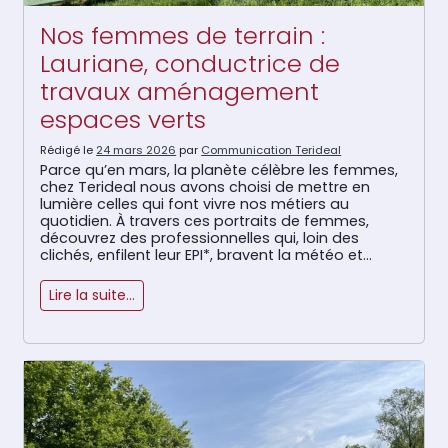
Nos femmes de terrain :
Lauriane, conductrice de
travaux aménagement
espaces verts
Rédigé le
24 mars 2026
par
Communication Terideal
Parce qu’en mars, la planète célèbre les femmes,
chez Terideal nous avons choisi de mettre en
lumière celles qui font vivre nos métiers au
quotidien. À travers ces portraits de femmes,
découvrez des professionnelles qui, loin des
clichés, enfilent leur EPI*, bravent la météo et
maîtrisent les engins avec autant de talent que
de détermination. Oubliez l’idée que […]
Lire la suite…