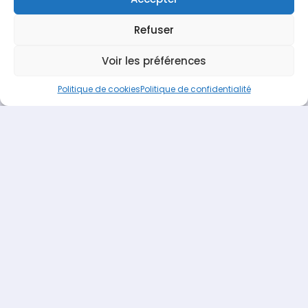
Pompage & Relevage
Refuser
Voir les préférences
Politique de cookies
Politique de confidentialité
Facebook
Tweet
Pin
LinkedIn
Espace Recrutement
Nous contacter
Terideal
propulsé fièrement par
Une création
Pagedemarque.com
|
Mentions légales
|
Politique de
confidentialité