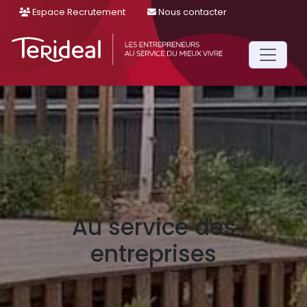
Espace Recrutement
Nous contacter
Main
Navigation
Au service des
entreprises