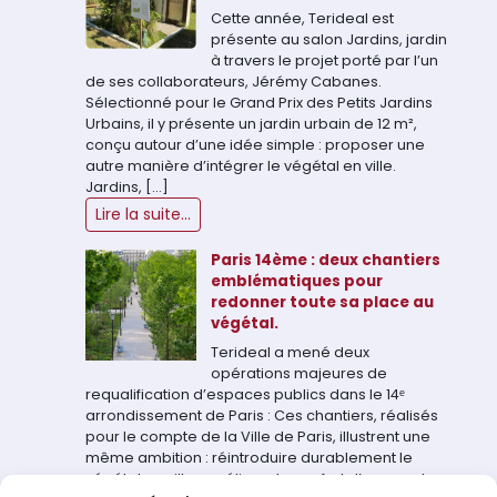
Cette année, Terideal est
présente au salon Jardins, jardin
à travers le projet porté par l’un
de ses collaborateurs, Jérémy Cabanes.
Sélectionné pour le Grand Prix des Petits Jardins
Urbains, il y présente un jardin urbain de 12 m²,
conçu autour d’une idée simple : proposer une
autre manière d’intégrer le végétal en ville.
Jardins, […]
Lire la suite...
Paris 14ème : deux chantiers
emblématiques pour
redonner toute sa place au
végétal.
Terideal a mené deux
opérations majeures de
requalification d’espaces publics dans le 14ᵉ
arrondissement de Paris : Ces chantiers, réalisés
pour le compte de la Ville de Paris, illustrent une
même ambition : réintroduire durablement le
végétal en ville, améliorer le confort d’usage et