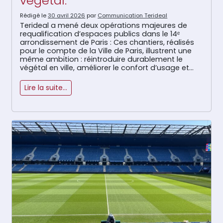
végétal.
Rédigé le
30 avril 2026
par
Communication Terideal
Terideal a mené deux opérations majeures de
requalification d’espaces publics dans le 14ᵉ
arrondissement de Paris : Ces chantiers, réalisés
pour le compte de la Ville de Paris, illustrent une
même ambition : réintroduire durablement le
végétal en ville, améliorer le confort d’usage et
favoriser des espaces publics plus apaisés, plus
frais et plus accueillants […]
Lire la suite…