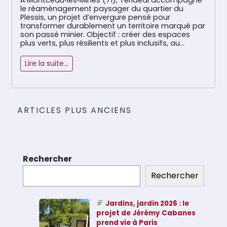
À Montceau‑les‑Mines (71), Terideal accompagne
le réaménagement paysager du quartier du
Plessis, un projet d’envergure pensé pour
transformer durablement un territoire marqué par
son passé minier. Objectif : créer des espaces
plus verts, plus résilients et plus inclusifs, au
service du mieux‑vivre des habitants et du respect
du vivant. Ce chantier à Montceau‑les‑Mines
Lire la suite…
repose sur […]
Navigation
ARTICLES PLUS ANCIENS
des
articles
Rechercher
Rechercher
Jardins, jardin 2026 : le
projet de Jérémy Cabanes
prend vie à Paris