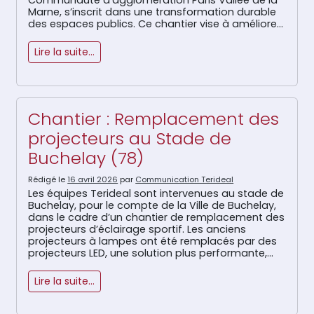
Marne, s’inscrit dans une transformation durable
des espaces publics. Ce chantier vise à améliorer
le cadre de vie tout en valorisant les usages du
[…]
Lire la suite…
Chantier : Remplacement des
projecteurs au Stade de
Buchelay (78)
Rédigé le
16 avril 2026
par
Communication Terideal
Les équipes Terideal sont intervenues au stade de
Buchelay, pour le compte de la Ville de Buchelay,
dans le cadre d’un chantier de remplacement des
projecteurs d’éclairage sportif. Les anciens
projecteurs à lampes ont été remplacés par des
projecteurs LED, une solution plus performante,
plus durable et plus économe en énergie,
améliorant le confort visuel […]
Lire la suite…