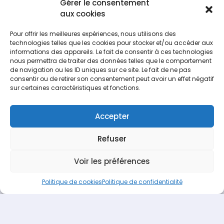
favoriser des espaces publics plus apaisés, plus
Gérer le consentement
frais et plus accueillants […]
aux cookies
Lire la suite...
Pour offrir les meilleures expériences, nous utilisons des
technologies telles que les cookies pour stocker et/ou accéder aux
Nos femmes de terrain :
informations des appareils. Le fait de consentir à ces technologies
portrait de Camille,
nous permettra de traiter des données telles que le comportement
jardinière sur terrains de
de navigation ou les ID uniques sur ce site. Le fait de ne pas
sport
consentir ou de retirer son consentement peut avoir un effet négatif
Chez Terideal, nous avons fait le
sur certaines caractéristiques et fonctions.
choix de mettre en lumière
celles qui font vivre nos métiers au quotidien. À
travers cette série de portraits de femmes, nous
Accepter
vous invitons à découvrir des professionnelles de
terrain qui, loin des clichés, enfilent leur EPI*,
Refuser
bravent la météo et maîtrisent les engins avec
autant de talent que de […]
Voir les préférences
Lire la suite...
Politique de cookies
Politique de confidentialité
Espace recrutement
Vous êtes passionné(e) &