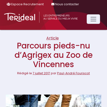
Espace Recrutement
Nous contacter
Main
Navigation
Article
Parcours pieds-nu
d’Agrigex au Zoo de
Vincennes
Rédigé le
7 juillet 2017
par
Paul-André Fouriscot