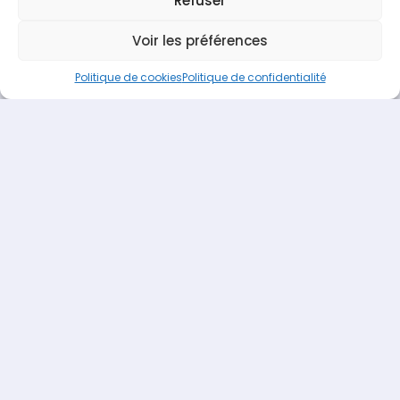
Refuser
Espace Recrutement
Nous contacter
Voir les préférences
Terideal
propulsé fièrement par
Une création
Pagedemarque.com
|
Mentions légales
|
Politique de
Politique de cookies
Politique de confidentialité
confidentialité