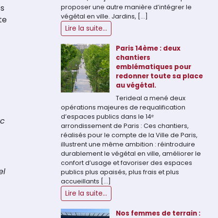
es
proposer une autre manière d’intégrer le
végétal en ville. Jardins, […]
te
Lire la suite...
Paris 14ème : deux
chantiers
emblématiques pour
redonner toute sa place
au végétal.
Terideal a mené deux
opérations majeures de requalification
d’espaces publics dans le 14ᵉ
rc
arrondissement de Paris : Ces chantiers,
réalisés pour le compte de la Ville de Paris,
illustrent une même ambition : réintroduire
durablement le végétal en ville, améliorer le
confort d’usage et favoriser des espaces
el
publics plus apaisés, plus frais et plus
accueillants […]
Lire la suite...
Nos femmes de terrain :