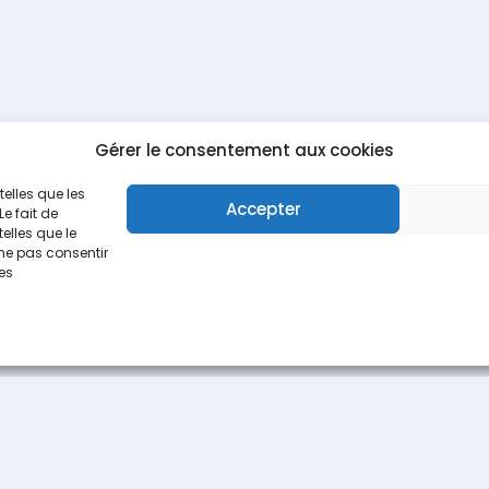
Gérer le consentement aux cookies
telles que les
Accepter
e fait de
elles que le
 ne pas consentir
nes
Espace Recrutement
Nous contacter
fièrement par
Une création
Pagedemarque.com
|
Mentions légales
|
Politiqu