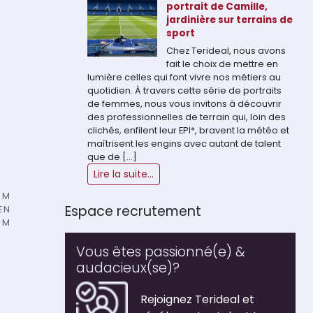
portrait de Camille,
jardinière sur terrains de
sport
Chez Terideal, nous avons
fait le choix de mettre en
lumière celles qui font vivre nos métiers au
quotidien. À travers cette série de portraits
de femmes, nous vous invitons à découvrir
des professionnelles de terrain qui, loin des
clichés, enfilent leur EPI*, bravent la météo et
maîtrisent les engins avec autant de talent
que de […]
Lire la suite...
AM
Espace recrutement
EN
OM
Vous êtes passionné(e) &
audacieux(se)?
Rejoignez Terideal et