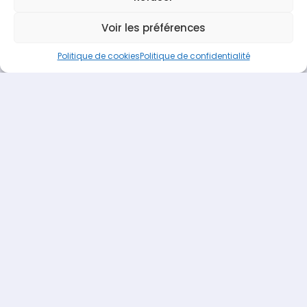
Espace Recrutement
Nous contacter
Voir les préférences
Terideal
propulsé fièrement par
Une création
Pagedemarque.com
|
Mentions légales
|
Politique de
Politique de cookies
Politique de confidentialité
confidentialité