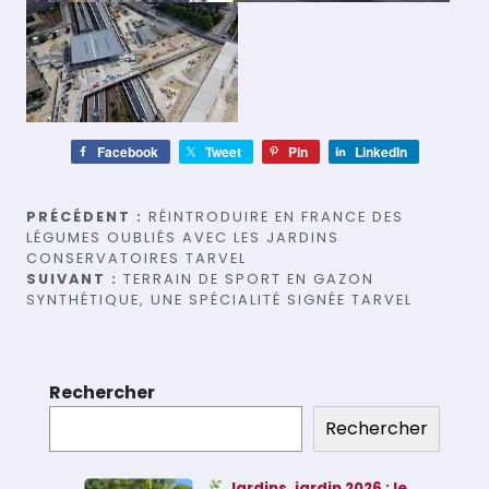
Facebook
Tweet
Pin
LinkedIn
Navigation
PRÉCÉDENT :
RÉINTRODUIRE EN FRANCE DES
LÉGUMES OUBLIÉS AVEC LES JARDINS
de
CONSERVATOIRES TARVEL
SUIVANT :
TERRAIN DE SPORT EN GAZON
l’article
SYNTHÉTIQUE, UNE SPÉCIALITÉ SIGNÉE TARVEL
Rechercher
Rechercher
Jardins, jardin 2026 : le