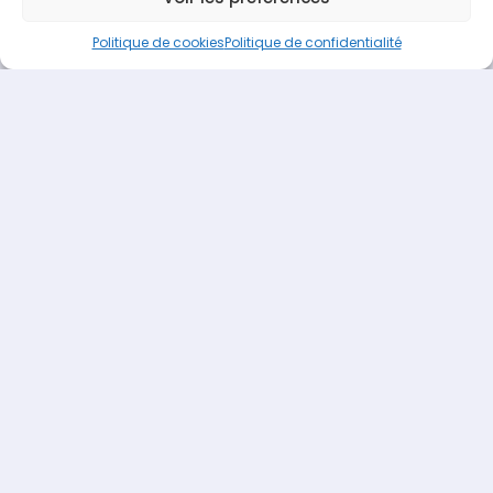
Terideal
propulsé fièrement par
Une création
Pagedemarque.com
|
Mentions légales
|
Politique de
Politique de cookies
Politique de confidentialité
confidentialité