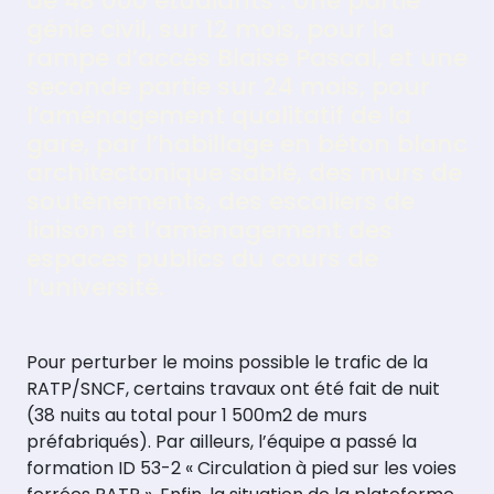
de 48 000 étudiants : Une partie
génie civil, sur 12 mois, pour la
rampe d’accès Blaise Pascal, et une
seconde partie sur 24 mois, pour
l’aménagement qualitatif de la
gare, par l’habillage en béton blanc
architectonique sablé, des murs de
soutènements, des escaliers de
liaison et l’aménagement des
espaces publics du cours de
l’université.
Pour perturber le moins possible le trafic de la
RATP/SNCF, certains travaux ont été fait de nuit
(38 nuits au total pour 1 500m2 de murs
préfabriqués). Par ailleurs, l’équipe a passé la
formation ID 53-2 « Circulation à pied sur les voies