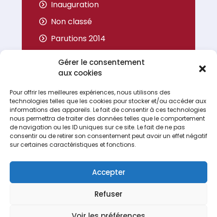
Inauguration
Non classé
Parutions 2014
Parutions 2015
Gérer le consentement
Parutions 2016
aux cookies
Parutions 2017
Pour offrir les meilleures expériences, nous utilisons des
technologies telles que les cookies pour stocker et/ou accéder aux
Portrait
informations des appareils. Le fait de consentir à ces technologies
nous permettra de traiter des données telles que le comportement
de navigation ou les ID uniques sur ce site. Le fait de ne pas
consentir ou de retirer son consentement peut avoir un effet négatif
sur certaines caractéristiques et fonctions.
Accepter
Refuser
Espace Recrutement
Nous contacter
Voir les préférences