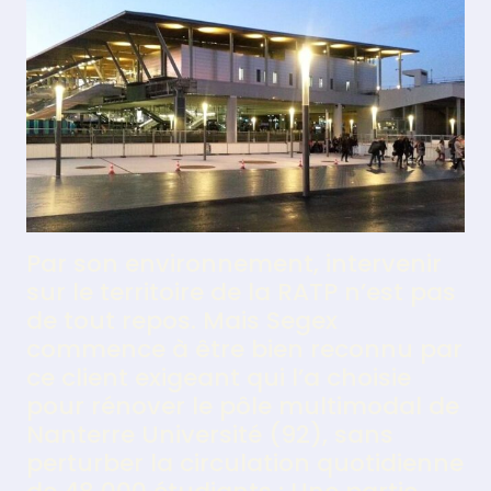
Par son environnement, intervenir
sur le territoire de la RATP n’est pas
de tout repos. Mais Segex
commence à être bien reconnu par
ce client exigeant qui l’a choisie
pour rénover le pôle multimodal de
Nanterre Université (92), sans
perturber la circulation quotidienne