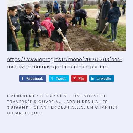
https://www.leprogres.fr/rhone/2017/03/13/des-
rosiers-de-damas-qui-finiront-en-parfum
Facebook
Tweet
Pin
LinkedIn
Navigation
PRÉCÉDENT :
LE PARISIEN – UNE NOUVELLE
TRAVERSÉE S'OUVRE AU JARDIN DES HALLES
de
SUIVANT :
CHANTIER DES HALLES, UN CHANTIER
GIGANTESQUE !
l’article