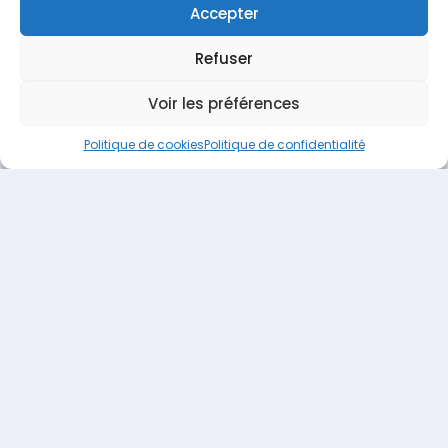
Accepter
Refuser
Espace Recrutement
Nous contacter
Voir les préférences
Terideal
propulsé fièrement par
Une création
Pagedemarque.com
|
Mentions légales
|
Politique de
Politique de cookies
Politique de confidentialité
confidentialité