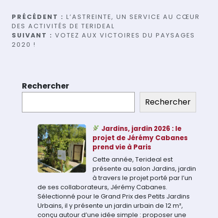
Navigation
PRÉCÉDENT :
L’ASTREINTE, UN SERVICE AU CŒUR
DES ACTIVITÉS DE TERIDEAL
de
SUIVANT :
VOTEZ AUX VICTOIRES DU PAYSAGES
2020 !
l’article
Rechercher
Rechercher
Jardins, jardin 2026 : le
projet de Jérémy Cabanes
prend vie à Paris
Cette année, Terideal est
présente au salon Jardins, jardin
à travers le projet porté par l’un
de ses collaborateurs, Jérémy Cabanes.
Sélectionné pour le Grand Prix des Petits Jardins
Urbains, il y présente un jardin urbain de 12 m²,
conçu autour d’une idée simple : proposer une