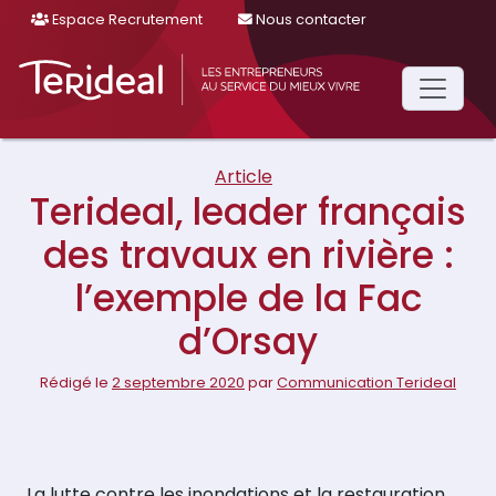
Espace Recrutement
Nous contacter
Main
Navigation
Article
Terideal, leader français
des travaux en rivière :
l’exemple de la Fac
d’Orsay
Rédigé le
2 septembre 2020
par
Communication Terideal
La lutte contre les inondations et la restauration