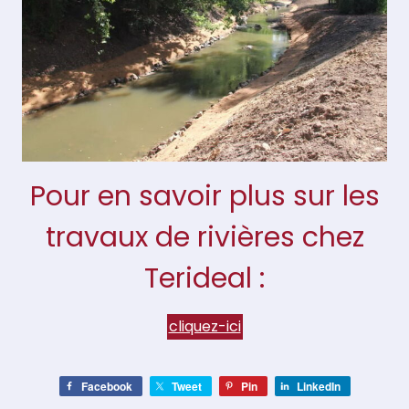
Pour en savoir plus sur les
travaux de rivières chez
Terideal :
cliquez-ici
Facebook
Tweet
Pin
LinkedIn