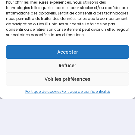
Parutions 2017
Pour offrir les meilleures expériences, nous utilisons des
technologies telles que les cookies pour stocker et/ou accéder aux
Portrait
informations des appareils. Le fait de consentir à ces technologies
nous permettra de traiter des données telles que le comportement
de navigation ou les ID uniques sur ce site. Le fait de ne pas
consentir ou de retirer son consentement peut avoir un effet négatif
sur certaines caractéristiques et fonctions.
Accepter
Refuser
Espace Recrutement
Nous contacter
Voir les préférences
Terideal
propulsé fièrement par
Une création
Pagedemarque.com
|
Mentions légales
|
Politique de
Politique de cookies
Politique de confidentialité
confidentialité