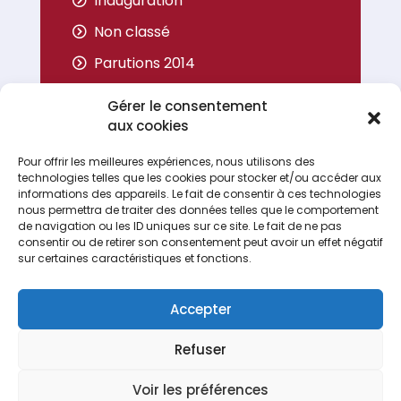
Inauguration
Non classé
Parutions 2014
Parutions 2015
Gérer le consentement
Parutions 2016
aux cookies
Parutions 2017
Pour offrir les meilleures expériences, nous utilisons des
technologies telles que les cookies pour stocker et/ou accéder aux
Portrait
informations des appareils. Le fait de consentir à ces technologies
nous permettra de traiter des données telles que le comportement
de navigation ou les ID uniques sur ce site. Le fait de ne pas
consentir ou de retirer son consentement peut avoir un effet négatif
sur certaines caractéristiques et fonctions.
Accepter
Refuser
Espace Recrutement
Nous contacter
Voir les préférences
Terideal
propulsé fièrement par
Une création