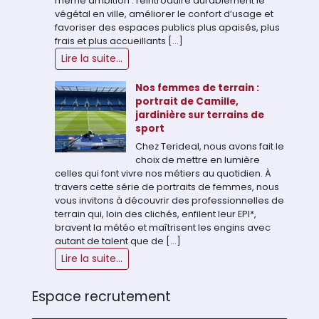
même ambition : réintroduire durablement le
végétal en ville, améliorer le confort d’usage et
favoriser des espaces publics plus apaisés, plus
frais et plus accueillants […]
Lire la suite...
Nos femmes de terrain :
portrait de Camille,
jardinière sur terrains de
sport
Chez Terideal, nous avons fait le
choix de mettre en lumière
celles qui font vivre nos métiers au quotidien. À
travers cette série de portraits de femmes, nous
vous invitons à découvrir des professionnelles de
terrain qui, loin des clichés, enfilent leur EPI*,
bravent la météo et maîtrisent les engins avec
autant de talent que de […]
Lire la suite...
Espace recrutement