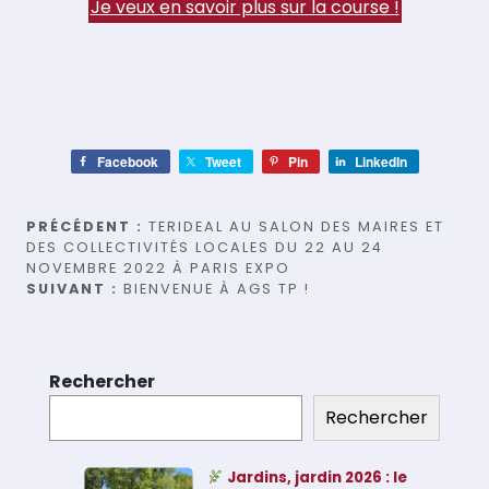
Je veux en savoir plus sur la course !
Facebook
Tweet
Pin
LinkedIn
Navigation
PRÉCÉDENT :
TERIDEAL AU SALON DES MAIRES ET
DES COLLECTIVITÉS LOCALES DU 22 AU 24
de
NOVEMBRE 2022 À PARIS EXPO
SUIVANT :
BIENVENUE À AGS TP !
l’article
Rechercher
Rechercher
Jardins, jardin 2026 : le