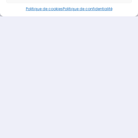
Pagedemarque.com
|
Mentions légales
|
Politique de
Politique de cookies
Politique de confidentialité
confidentialité