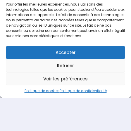
Non classé
Pour offrir les meilleures expériences, nous utilisons des
technologies telles que les cookies pour stocker et/ou accéder aux
Parutions 2014
informations des appareils. Le fait de consentir à ces technologies
nous permettra de traiter des données telles que le comportement
Parutions 2015
de navigation ou les ID uniques sur ce site. Le fait de ne pas
consentir ou de retirer son consentement peut avoir un effet négatif
Parutions 2016
sur certaines caractéristiques et fonctions.
Parutions 2017
Portrait
Accepter
Refuser
Voir les préférences
Politique de cookies
Politique de confidentialité
Espace Recrutement
Nous contacter
Terideal
propulsé fièrement par
Une création
Pagedemarque.com
|
Mentions légales
|
Politique de
confidentialité