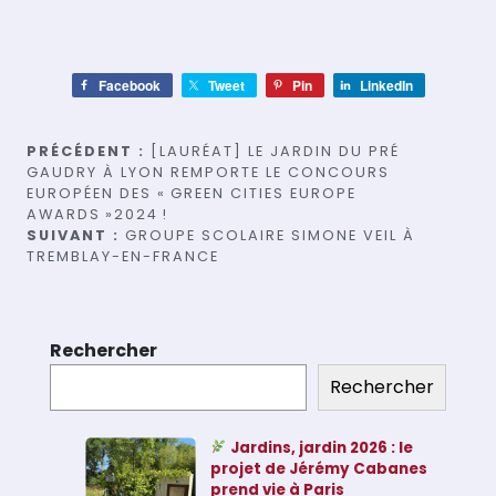
Facebook
Tweet
Pin
LinkedIn
Navigation
PRÉCÉDENT :
[LAURÉAT] LE JARDIN DU PRÉ
GAUDRY À LYON REMPORTE LE CONCOURS
de
EUROPÉEN DES « GREEN CITIES EUROPE
AWARDS »2024 !
l’article
SUIVANT :
GROUPE SCOLAIRE SIMONE VEIL À
TREMBLAY-EN-FRANCE
Rechercher
Rechercher
Jardins, jardin 2026 : le
projet de Jérémy Cabanes
prend vie à Paris