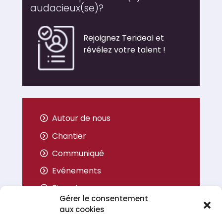
audacieux(se)?
Rejoignez Terideal et
révélez votre talent !
Autour de nous
Chantier
Communiqué
Evénements
Fiers de nous
Gérer le consentement
Inauguration
aux cookies