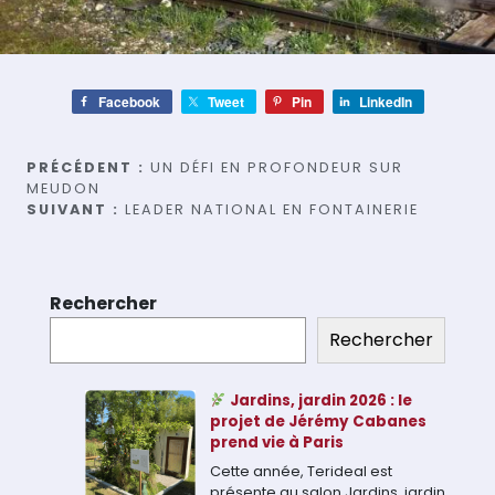
Facebook
Tweet
Pin
LinkedIn
Navigation
PRÉCÉDENT :
UN DÉFI EN PROFONDEUR SUR
MEUDON
de
SUIVANT :
LEADER NATIONAL EN FONTAINERIE
l’article
Rechercher
Rechercher
Jardins, jardin 2026 : le
projet de Jérémy Cabanes
prend vie à Paris
Cette année, Terideal est
présente au salon Jardins, jardin