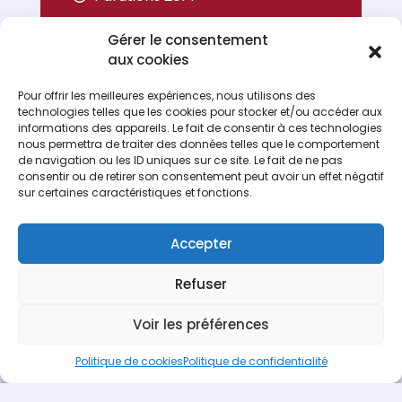
Parutions 2015
Gérer le consentement
Parutions 2016
aux cookies
Parutions 2017
Pour offrir les meilleures expériences, nous utilisons des
technologies telles que les cookies pour stocker et/ou accéder aux
Portrait
informations des appareils. Le fait de consentir à ces technologies
nous permettra de traiter des données telles que le comportement
de navigation ou les ID uniques sur ce site. Le fait de ne pas
consentir ou de retirer son consentement peut avoir un effet négatif
sur certaines caractéristiques et fonctions.
Accepter
Refuser
Espace Recrutement
Nous contacter
Voir les préférences
Terideal
propulsé fièrement par
Une création
Pagedemarque.com
|
Mentions légales
|
Politique de
Politique de cookies
Politique de confidentialité
confidentialité