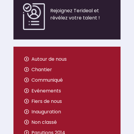
Rejoignez Terideal et
révélez votre talent !
Autour de nous
Chantier
Communiqué
Evénements
Fiers de nous
Inauguration
Non classé
Parutions 2014