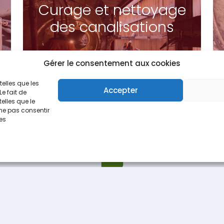
Curage et nettoyage
des canalisations
Gérer le consentement aux cookies
telles que les
Accepter
e fait de
elles que le
 ne pas consentir
nes
Espace Recrutement
Nous contacter
fièrement par
Une création
Pagedemarque.com
|
Mentions légales
|
Politiqu