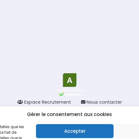
Espace Recrutement
Nous contacter
Gérer le consentement aux cookies
fièrement par
Une création
Pagedemarque.com
|
Mentions légales
|
Politiqu
telles que les
Accepter
e fait de
elles que le