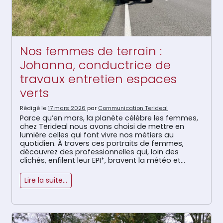
Nos femmes de terrain :
Johanna, conductrice de
travaux entretien espaces
verts
Rédigé le
17 mars 2026
par
Communication Terideal
Parce qu’en mars, la planète célèbre les femmes,
chez Terideal nous avons choisi de mettre en
lumière celles qui font vivre nos métiers au
quotidien. À travers ces portraits de femmes,
découvrez des professionnelles qui, loin des
clichés, enfilent leur EPI*, bravent la météo et
maîtrisent les engins avec autant de talent que
de détermination. Oubliez l’idée que […]
Lire la suite…