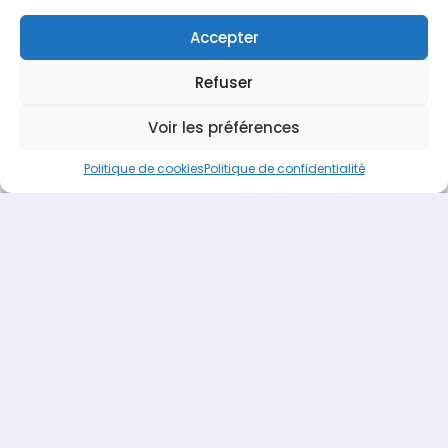
Accepter
Refuser
Espace Recrutement
Nous contacter
Voir les préférences
Terideal
propulsé fièrement par
Une création
Pagedemarque.com
|
Mentions légales
|
Politique de
Politique de cookies
Politique de confidentialité
confidentialité