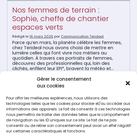
Nos femmes de terrain :
Sophie, cheffe de chantier
espaces verts
Rédigé le
16 mars 2026
par
Communication Terideal
Parce qu’en mars, la planète célèbre les femmes,
chez Terideal nous avons choisi de mettre en
lumière celles qui font vivre nos métiers au
quotidien. À travers ces portraits de femmes,
découvrez des professionnelles qui, loin des
clichés, enfilent leur EPI*, bravent la météo et
maîtrisent les engins avec autant de talent que
Gérer le consentement
de détermination. Oubliez l’idée que […]
Lire la suite…
aux cookies
Pour offrir les meilleures expériences, nous utilisons des
technologies telles que les cookies pour stocker et/ou accéder aux
informations des appareils. Le fait de consentir à ces technologies
Navigation
ARTICLES PLUS ANCIENS
nous permettra de traiter des données telles que le comportement
ARTICLES PLUS RÉCENTS
de navigation ou les ID uniques sur ce site. Le fait de ne pas
des
consentir ou de retirer son consentement peut avoir un effet négatif
sur certaines caractéristiques et fonctions.
articles