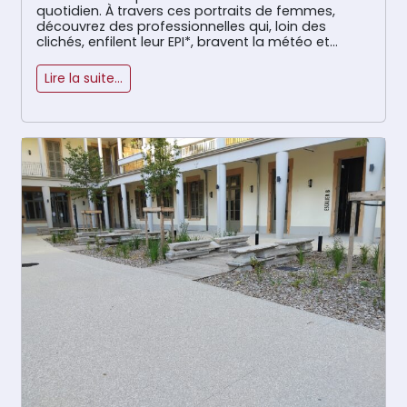
quotidien. À travers ces portraits de femmes,
découvrez des professionnelles qui, loin des
clichés, enfilent leur EPI*, bravent la météo et
maîtrisent les engins avec autant de talent que
de détermination. Oubliez l’idée que […]
Lire la suite…