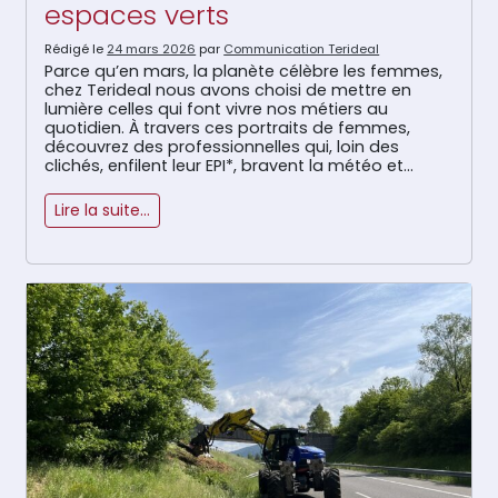
espaces verts
Rédigé le
24 mars 2026
par
Communication Terideal
Parce qu’en mars, la planète célèbre les femmes,
chez Terideal nous avons choisi de mettre en
lumière celles qui font vivre nos métiers au
quotidien. À travers ces portraits de femmes,
découvrez des professionnelles qui, loin des
clichés, enfilent leur EPI*, bravent la météo et
maîtrisent les engins avec autant de talent que
de détermination. Oubliez l’idée que […]
Lire la suite…