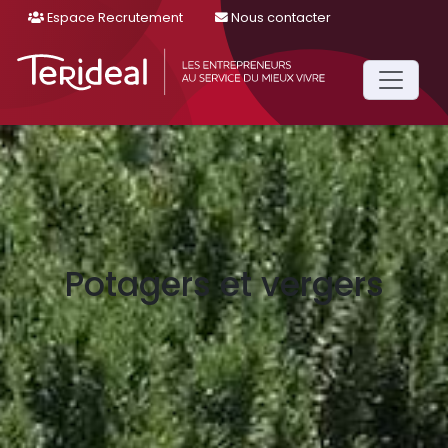
Espace Recrutement
Nous contacter
Main
Navigation
Potagers et vergers